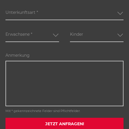
Unterkunftsart
*
Erwachsene
*
Kinder
Anmerkung
Mit * gekennzeichnete Felder sind Pflichtfelder.
JETZT ANFRAGEN!